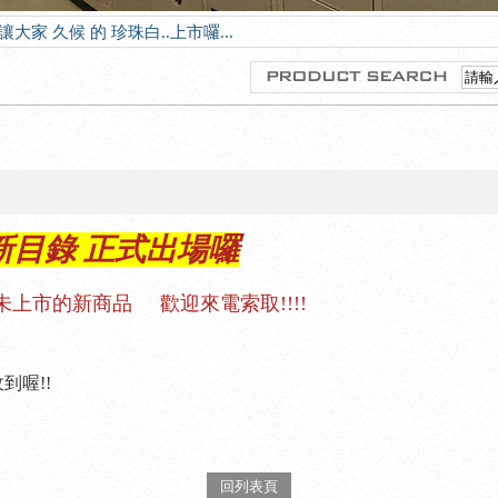
-20讓大家 久候 的 珍珠白..上市囉...
 ] 新目錄 正式出場囉
未上市的新商品 歡迎來電索取!!!!
到喔!!
回列表頁