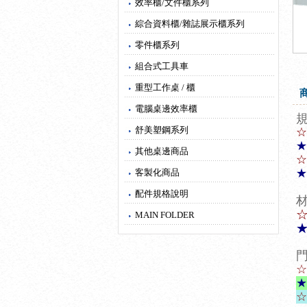
效率櫃/文件櫃系列
綜合資料櫃/雜誌展示櫃系列
零件櫃系列
組合式工具車
重型工作桌 / 櫃
電腦桌邊效率櫃
舒美塑鋼系列
☆
★
其他桌邊商品
☆
客製化商品
★
配件規格說明
MAIN FOLDER
☆
★
☆