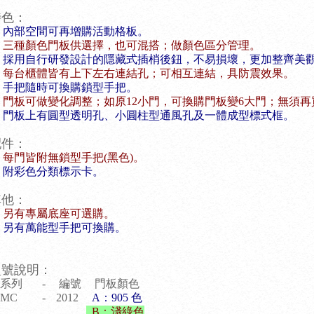
特色：
內部空間可再增購活動格板。
三種顏色門板供選擇，也可混搭；做顏色區分管理。
採用自行研發設計的隱藏式插梢後鈕，不易損壞，更加整齊美
每台櫃體皆有上下左右連結孔；可相互連結，具防震效果。
手把隨時可換購鎖型手把。
門板可做變化調整；如原12小門，可換購門板變6大門；無須再
門板上有圓型透明孔、小圓柱型通風孔及一體成型標式框。
配件：
每門皆附無鎖型手把(黑色)。
附彩色分類標示卡。
其他：
另有專屬底座可選購。
另有萬能型手把可換購
。
型號說明：
系列
-
編號
門板顏色
MC
-
2012
A：905 色
B：淺綠色