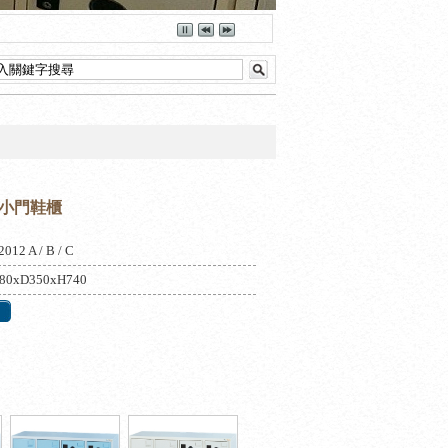
大8小門鞋櫃
 A / B / C
xD350xH740