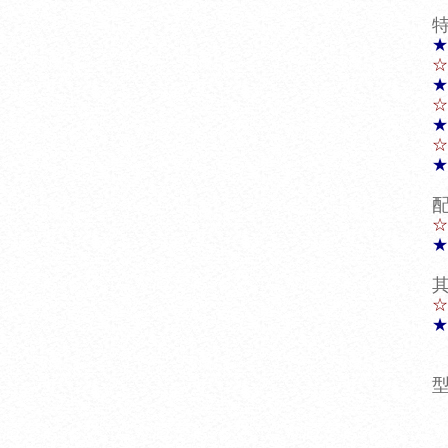
★
☆
★
☆
★
☆
★
☆
★
☆
★