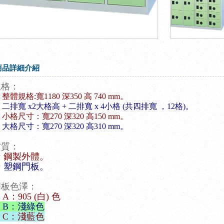
商品詳細介紹
規格：
 整體規格:寬1180 深350 高 740 mm。
 二排寬 x2大格高 + 二排寬 x 4小格 (共四排寬
，
12格)。
 小格尺寸：寬270 深320 高150 mm。
大格尺寸：寬270 深320 高310 mm。
材質：
☆ 鋼製外體。
★ 塑鋼門板。
門板色澤：
 A：905 (白) 色
 B：淺綠色
 C：淺藍色