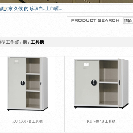
-20讓大家 久候 的 珍珠白..上市囉...
重型工作桌 / 櫃
/ 工具櫃
KU-1060 / B 工具櫃
KU-740 / B 工具櫃