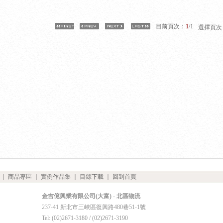
目前頁次：
1
/1
選擇頁次
｜
商品專區
｜
實例作品集
｜
目錄下載
｜
回到首頁
金吉億興業有限公司(大富) - 北區物流
237-41 新北市三峽區復興路480巷51-1號
Tel: (02)2671-3180 / (02)2671-3190