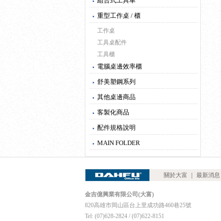
組合式工具車
重型工作桌 / 櫃
工作桌
工具桌配件
工具櫃
電腦桌邊效率櫃
舒美塑鋼系列
其他桌邊商品
客製化商品
配件規格說明
MAIN FOLDER
關於大富
｜
最新消息
金吉億興業有限公司(大富)
820高雄市岡山區台上里成功路460巷25號
Tel: (07)628-2824 / (07)622-8151