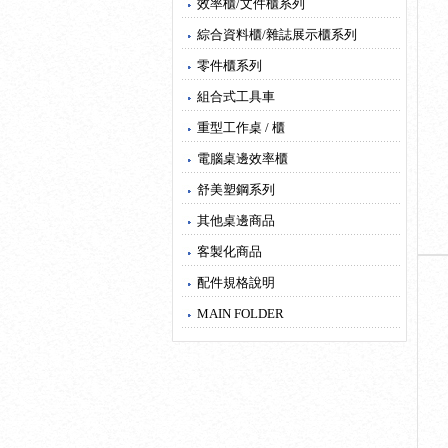
效率櫃/文件櫃系列
綜合資料櫃/雜誌展示櫃系列
零件櫃系列
組合式工具車
重型工作桌 / 櫃
電腦桌邊效率櫃
舒美塑鋼系列
其他桌邊商品
客製化商品
配件規格說明
MAIN FOLDER